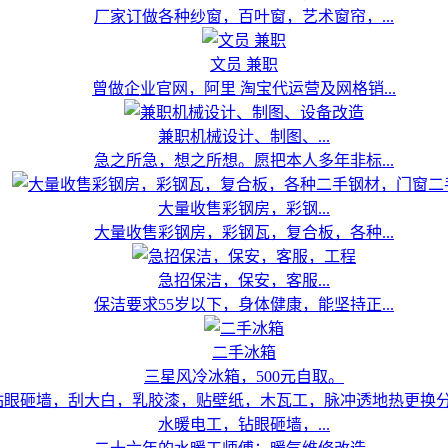
厂家订做各种纱窗，百叶窗，艺术窗帘，...
文员 兼职
曾做企业官网，阿里 淘宝代运营及网格销...
兼职机械设计、制图、...
急之所急，想之所想。愿把本人多年非标...
大量收售彩钢房，彩钢...
大量收售彩钢房，彩钢瓦，复合板，各种...
急招保洁，保安，客服...
保洁要求55岁以下，身体健康，能坚持正...
二手冰箱
三星风冷冰箱，500元自取。
水暖电工，钻眼砸墙，...