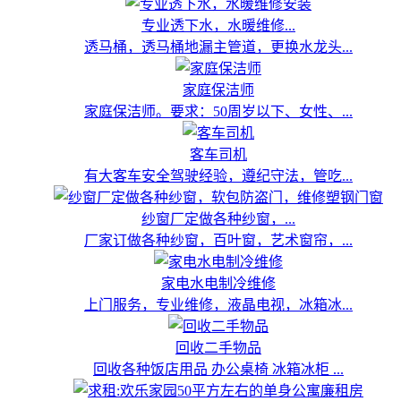
专业透下水，水暖维修...
透马桶，透马桶地漏主管道，更换水龙头...
家庭保洁师
家庭保洁师。要求：50周岁以下、女性、...
客车司机
有大客车安全驾驶经验，遵纪守法，管吃...
纱窗厂定做各种纱窗，...
厂家订做各种纱窗，百叶窗，艺术窗帘，...
家电水电制冷维修
上门服务，专业维修，液晶电视，冰箱冰...
回收二手物品
回收各种饭店用品 办公桌椅 冰箱冰柜 ...