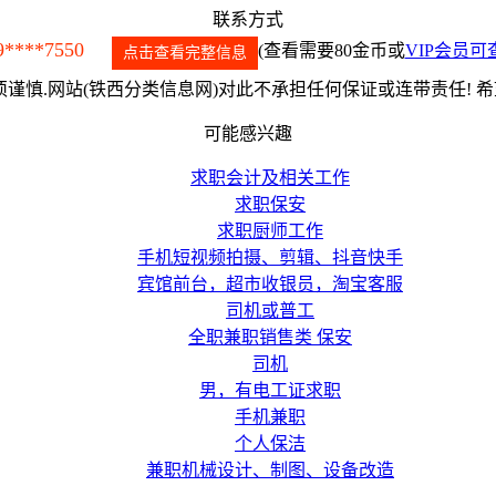
联系方式
9****7550
(查看需要80金币或
VIP会员可
点击查看完整信息
谨慎.网站(铁西分类信息网)对此不承担任何保证或连带责任! 
可能感兴趣
求职会计及相关工作
求职保安
求职厨师工作
手机短视频拍摄、剪辑、抖音快手
宾馆前台，超市收银员，淘宝客服
司机或普工
全职兼职销售类 保安
司机
男，有电工证求职
手机兼职
个人保洁
兼职机械设计、制图、设备改造